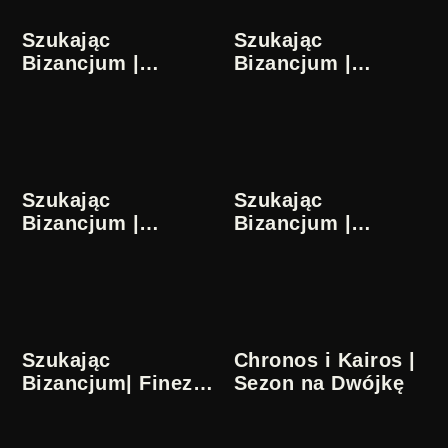
Szukając
Szukając
Bizancjum |
Bizancjum |
Finezje literackie |
Finezje literackie |
1/5
2/5
Szukając
Szukając
Bizancjum |
Bizancjum |
Finezje literackie |
Finezje literackie |
3/5
4/5
Szukając
Chronos i Kairos |
Bizancjum| Finezje
Sezon na Dwójkę
literackie | 5/5