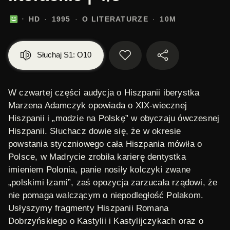
HD
1995
O LITERATURZE
10M
Słuchaj S1: O10
W czwartej części audycja o Hiszpanii iberystka
Marzena Adamczyk opowiada o XIX-wiecznej
Hiszpanii i „modzie na Polskę” w obyczaju ówczesnej
Hiszpanii. Słuchacz dowie się, że w okresie
powstania styczniowego cała Hiszpania mówiła o
Polsce, w Madrycie zrobiła karierę dentystka
imieniem Polonia, panie nosiły kolczyki zwane
„polskimi łzami”, zaś opozycja zarzucała rządowi, że
nie pomaga walczącym o niepodległość Polakom.
Usłyszymy fragmenty
Hiszpanii
Romana
Dobrzyńskiego o Kastylii i Kastylijczykach oraz o