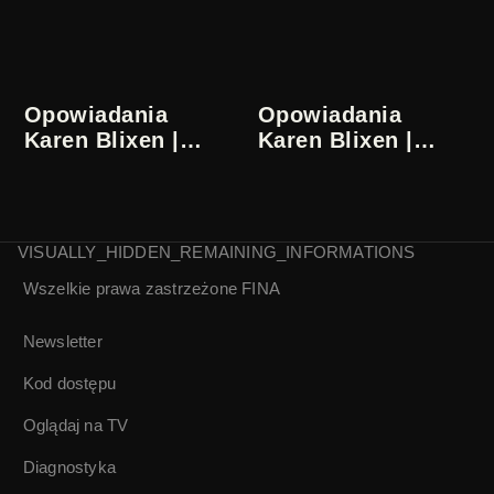
1/5
Opowiadania
Opowiadania
Karen Blixen |
Karen Blixen |
Finezje literackie |
Finezje literackie |
2/5
3/5
VISUALLY_HIDDEN_REMAINING_INFORMATIONS
Wszelkie prawa zastrzeżone
FINA
Opowiadania
Opowiadania
Karen Blixen |
Karen Blixen |
Finezje literackie |
Finezje literackie |
Newsletter
4/5
5/5
Kod dostępu
Oglądaj na TV
Diagnostyka