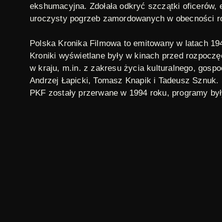
ekshumacyjna. Zdołała odkryć szczątki oficerów, 
uroczysty pogrzeb zamordowanych w obecności rodz
Polska Kronika Filmowa
to emitowany w latach 19
Kroniki wyświetlane były w kinach przed rozpoczę
w kraju, m.in. z zakresu życia kulturalnego, gosp
Andrzej Łapicki, Tomasz Knapik i Tadeusz Sznuk.
PKF zostały przerwane w 1994 roku, programy był
1991
,
historia polski
,
polska kronika filmowa
,
z
TAGI:
polski
ORYGINAŁ:
Sezony i odcinki
Sezony i odcinki