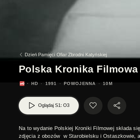
Dzień Pamięci Ofiar Zbrodni Katyńskiej
Polska Kronika Filmowa 
HD
1991
POWOJENNA
10M
Oglądaj S1: O3
Na to wydanie Polskiej Kroniki Filmowej składa si
zdjęcia z obozów w Starobielsku i Ostaszkowie, a