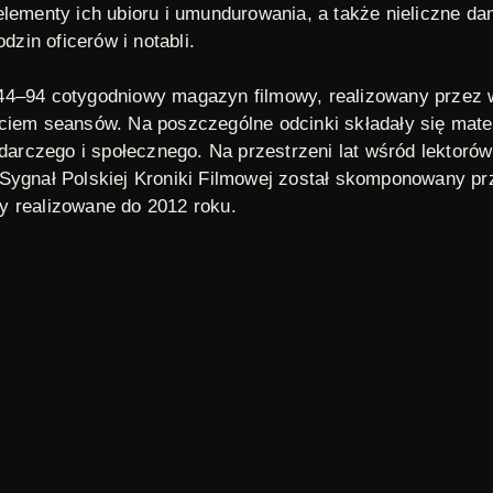
elementy ich ubioru i umundurowania, a także nieliczne d
in oficerów i notabli.
44–94 cotygodniowy magazyn filmowy, realizowany przez
ciem seansów. Na poszczególne odcinki składały się mate
odarczego i społecznego. Na przestrzeni lat wśród lektorów
 Sygnał Polskiej Kroniki Filmowej został skomponowany 
y realizowane do 2012 roku.
brodnia katyńska
,
zbrodnie wojenne
Odcinki 1 - 5