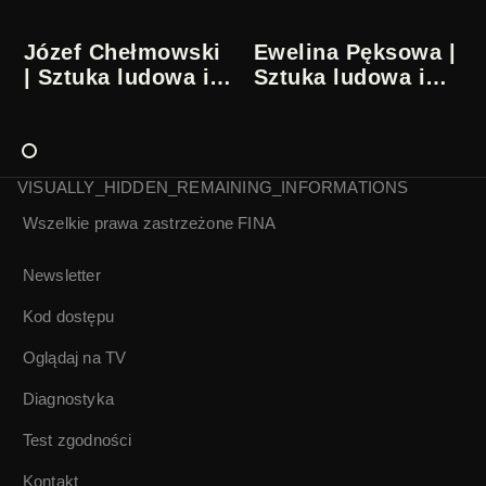
Józef Chełmowski
Ewelina Pęksowa |
| Sztuka ludowa i
Sztuka ludowa i
naiwna
naiwna
VISUALLY_HIDDEN_REMAINING_INFORMATIONS
Wszelkie prawa zastrzeżone
FINA
Stanisław
Krzysztof Okoń |
Zagajewski |
Sztuka ludowa i
Sztuka ludowa i
naiwna
Newsletter
naiwna
Kod dostępu
Oglądaj na TV
Diagnostyka
Test zgodności
Kontakt