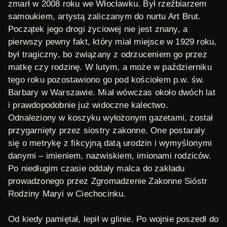
zmarł w 2008 roku we Włocławku. Był rzeźbiarzem
samoukiem, artystą zaliczanym do nurtu Art Brut.
Początek jego drogi życiowej nie jest znany, a
pierwszy pewny fakt, który miał miejsce w 1929 roku,
był tragiczny, bo związany z odrzuceniem go przez
matkę czy rodzinę. W lutym, a może w październiku
tego roku pozostawiono go pod kościołem p.w. św.
Barbary w Warszawie. Miał wówczas około dwóch lat
i prawdopodobnie już widoczne kalectwo.
Odnaleziony w koszyku wyłożonym gazetami, został
przygarnięty przez siostry zakonne. One postarały
się o metrykę z fikcyjną datą urodzin i wymyślonymi
danymi – imieniem, nazwiskiem, imionami rodziców.
Po niedługim czasie oddały malca do zakładu
prowadzonego przez Zgromadzenie Zakonne Sióstr
Rodziny Maryi w Ciechocinku.
Od kiedy pamiętał, lepił w glinie. Po wojnie poszedł do