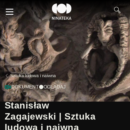
Sztuka ludowa i naiwna
DOKUMENT
OGLĄDAJ
Stanisław
Zagajewski | Sztuka
ludowa i naiwna