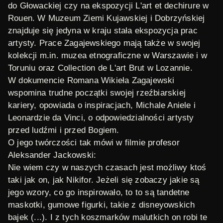
do Głowackiej
czy na ekspozycji L'art et dechirure w
Rouen. W Muzeum Ziemi Kujawskiej i Dobrzyńskiej
znajduje się jedyna w kraju stała ekspozycja prac
artysty. Prace Zagajewskiego mają także w swojej
kolekcji m.in. muzea etnograficzne w Warszawie i w
Toruniu oraz Collection de L'art Brut w Lozannie.
W dokumencie Romana Wikieła Zagajewski
wspomina trudne początki swojej rzeźbiarskiej
kariery, opowiada o inspiracjach, Michale Aniele i
Leonardzie da Vinci, o odpowiedzialności artysty
przed ludźmi i przed Bogiem.
O jego twórczości tak mówi w filmie profesor
Aleksander Jackowski:
Nie wiem czy w naszych czasach jest możliwy ktoś
taki jak on, jak Nikifor. Jeżeli się zobaczy jakie są
jego wzory, co go inspirowało, to to są tandetne
maskotki, gumowe figurki, takie z disneyowskich
bajek (...). I z tych koszmarków malutkich on robi te