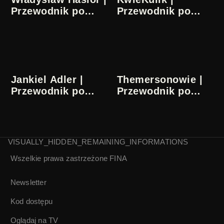
Przewodnik po
Przewodnik po
sztuce | Tłum.
sztuce | Tłum.
migowe
migowe
Jankiel Adler |
Themersonowie |
Przewodnik po
Przewodnik po
sztuce | Tłum.
sztuce | Tłum.
migowe
migowe
VISUALLY_HIDDEN_REMAINING_INFORMATIONS
Edward Krasiński |
Teresa Murak |
Wszelkie prawa zastrzeżone
FINA
Przewodnik po
Przewodnik po
sztuce | Tłum.
sztuce | Tłum.
Newsletter
migowe
migowe
Kod dostępu
Oglądaj na TV