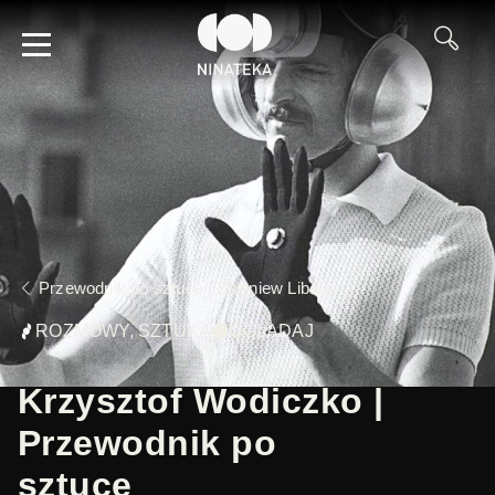
Przewodnik po sztuce | Zbigniew Libera
ROZMOWY, SZTUKA
OGLĄDAJ
Krzysztof Wodiczko |
Przewodnik po
sztuce