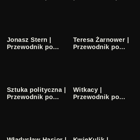
sztuce
sztuce
Jonasz Stern |
Teresa Żarnower |
Przewodnik po
Przewodnik po
sztuce
sztuce
Sztuka polityczna |
Witkacy |
Przewodnik po
Przewodnik po
sztuce
sztuce | Tłum.
migowe
Władysław Hasior |
KwieKulik |