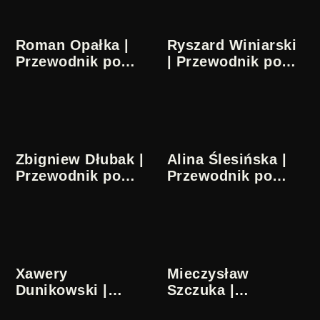
Roman Opałka |
Ryszard Winiarski
Przewodnik po
| Przewodnik po
sztuce
sztuce
Zbigniew Dłubak |
Alina Ślesińska |
Przewodnik po
Przewodnik po
sztuce
sztuce
Xawery
Mieczysław
Dunikowski |
Szczuka |
Przewodnik po
Przewodnik po