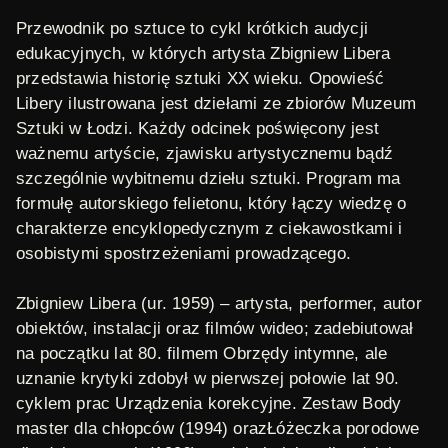
Przewodnik po sztuce
to cykl krótkich audycji
edukacyjnych, w których artysta Zbigniew Libera
przedstawia historię sztuki XX wieku. Opowieść
Libery ilustrowana jest dziełami ze zbiorów Muzeum
Sztuki w Łodzi. Każdy odcinek poświęcony jest
ważnemu artyście, zjawisku artystycznemu bądź
szczególnie wybitnemu dziełu sztuki. Program ma
formułę autorskiego felietonu, który łączy wiedzę o
charakterze encyklopedycznym z ciekawostkami i
osobistymi spostrzeżeniami prowadzącego.
Zbigniew Libera
(ur. 1959) – artysta, performer, autor
obiektów, instalacji oraz filmów wideo; zadebiutował
na początku lat 80. filmem
Obrzędy intymne
, ale
uznanie krytyki zdobył w pierwszej połowie lat 90.
cyklem prac
Urządzenia korekcyjne
. Zestaw
Body
master
dla chłopców (1994) oraz
Łóżeczka porodowe