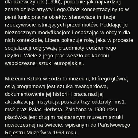
dla dziewczynek
(1996), podobnie jak najbardziej
znane dzieło artysty
Lego
.
Obóz koncentracyjny
to w
pełni funkcjonalne obiekty, stanowiące imitacje
rzeczywiście istniejących przedmiotów. Poddając je
nieznacznym modyfikacjom i osadzając w obcym dla
nich kontekście, Libera pokazuje rolę, jaką w procesie
socjalizacji odgrywają przedmioty codziennego
użytku. Wiele z jego prac weszło do kanonu
współczesnej sztuki europejskiej.
Muzeum Sztuki w Łodzi
to muzeum, którego główną
osią programową jest sztuka awangardowa,
dokumentowanie jej historii i praca nad jej
aktualizacją. Instytucja posiada trzy oddziały: ms1,
ms2 oraz Pałac Herbsta. Założona w 1930 roku
placówka jest drugim najstarszym muzeum sztuki
nowoczesnej na świecie, wpisanym do Państwowego
Rejestru Muzeów w 1998 roku.