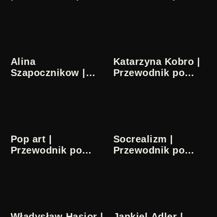
sztuce
sztuce
Alina
Katarzyna Kobro |
Szapocznikow |
Przewodnik po
Przewodnik po
sztuce
sztuce
Pop art |
Socrealizm |
Przewodnik po
Przewodnik po
sztuce
sztuce
Władysław Hasior |
Jankiel Adler |