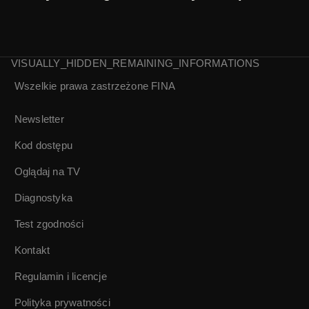
VISUALLY_HIDDEN_REMAINING_INFORMATIONS
Wszelkie prawa zastrzeżone
FINA
Galaxi Taxi | Odc.
13 Trzy
nieszczęścia
Newsletter
Kod dostępu
Oglądaj na TV
Diagnostyka
Test zgodności
Kontakt
Regulamin i licencje
Polityka prywatności