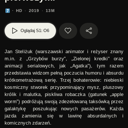
HD
2019
13M
Oglądaj S1: O6
Jan Steliżuk
(warszawski animator i reżyser znany
m.in. z
„Grzybów burzy”
,
„Zielonej kredki”
oraz
animacji serialowych, jak
„Agatka”
), tym razem
przedstawia widzom
pełną poczucia humoru i absurdu
krótkometrażową serię.
Trzej bohaterowie
: niebieski
kosmiczny stworek przypominający mysz, pluszowy
królik i malutka, piskliwa robaczka (gatunek „apple
worm”) podróżują swoją zdezelowaną taksówką
przez
galaktykę
poszukując nowych pasażerów.
Każda
jazda zamienia się w lawinę absurdalnych i
komicznych zdarzeń.