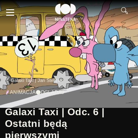
Galaxi Taxi | Jan Steliżuk
ANIMACJA
OGLĄDAJ
Galaxi Taxi | Odc. 6 |
Ostatni będą
pierwszymi