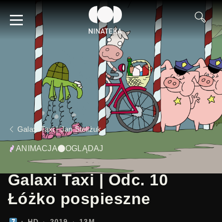
Galaxi Taxi | Jan Steliżuk
ANIMACJA
OGLĄDAJ
Galaxi Taxi | Odc. 10
Łóżko pospieszne
HD
2019
13M