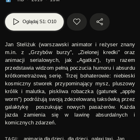
Oglądaj S1: O10
Jan Steliżuk
(warszawski animator i reżyser znany
m.in. z
„Grzybów burzy”
,
„Zielonej kredki”
oraz
animacji serialowych, jak
„Agatka”
), tym razem
przedstawia widzom
pełną poczucia humoru i absurdu
krótkometrażową serię.
Trzej bohaterowie
: niebieski
kosmiczny stworek przypominający mysz, pluszowy
królik i malutka, piskliwa robaczka (gatunek „apple
worm”) podróżują swoją zdezelowaną taksówką
przez
galaktykę
poszukując nowych pasażerów.
Każda
jazda zamienia się w lawinę absurdalnych i
komicznych zdarzeń.
animacja dla dzieci
,
dla dzieci
,
galaxi taxi
,
Jan
TAGI: