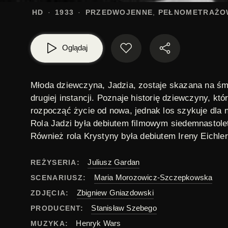
HD
1933
PRZEDWOJENNE
PEŁNOMETRAŻO
Oglądaj
Młoda dziewczyna, Jadzia, zostaje skazana na śmi
drugiej instancji. Poznaje historię dziewczyny, k
rozpocząć życie od nowa, jednak los szykuje dla ni
Rola Jadzi była debiutem filmowym siedemnastole
Również rola Krystyny była debiutem
Ireny Eichle
Juliusz Gardan
REŻYSERIA:
Maria Morozowicz-Szczepkowska
SCENARIUSZ:
Zbigniew Gniazdowski
ZDJĘCIA:
Stanisław Szebego
PRODUCENT:
Henryk Wars
MUZYKA: