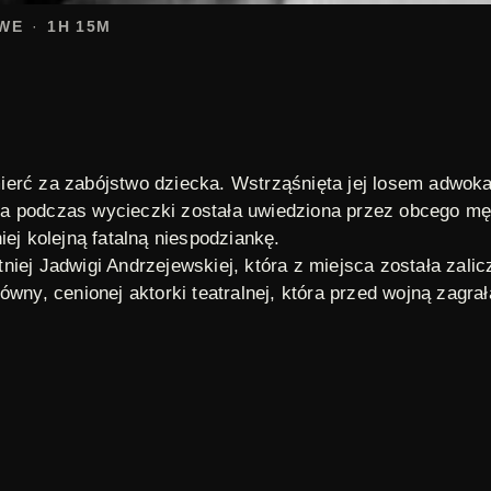
WE
1H 15M
erć za zabójstwo dziecka. Wstrząśnięta jej losem adwoka
tóra podczas wycieczki została uwiedziona przez obcego mę
ej kolejną fatalną niespodziankę.
tniej
Jadwigi Andrzejewskiej
, która z miejsca została zali
równy
, cenionej aktorki teatralnej, która przed wojną zagra