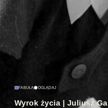
FABUŁA
OGLĄDAJ
Wyrok życia | Juliusz G