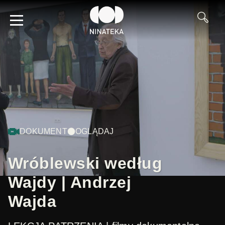
DOKUMENT
OGLĄDAJ
Wróblewski według
Wajdy | Andrzej
Wajda