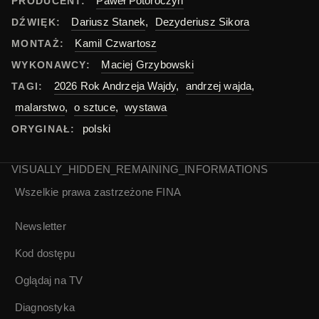
Paweł Potoroczyn
PRODUCENT:
Dariusz Stanek
,
Dezyderiusz Sikora
DŹWIĘK:
Kamil Czwartosz
MONTAŻ:
Maciej Grzybowski
WYKONAWCY:
2026 Rok Andrzeja Wajdy
,
andrzej wajda
,
TAGI:
malarstwo
,
o sztuce
,
wystawa
polski
ORYGINAŁ:
VISUALLY_HIDDEN_REMAINING_INFORMATIONS
Wszelkie prawa zastrzeżone
FINA
Newsletter
Kod dostępu
Oglądaj na TV
Diagnostyka