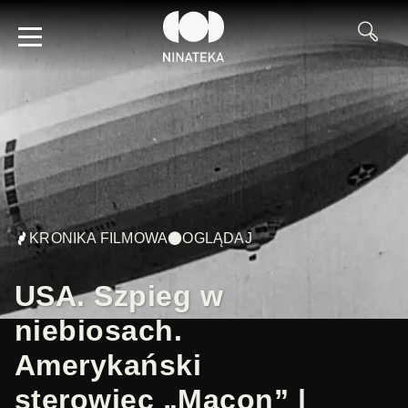
KRONIKA FILMOWA
OGLĄDAJ
USA. Szpieg w
niebiosach.
Amerykański
sterowiec „Macon” |