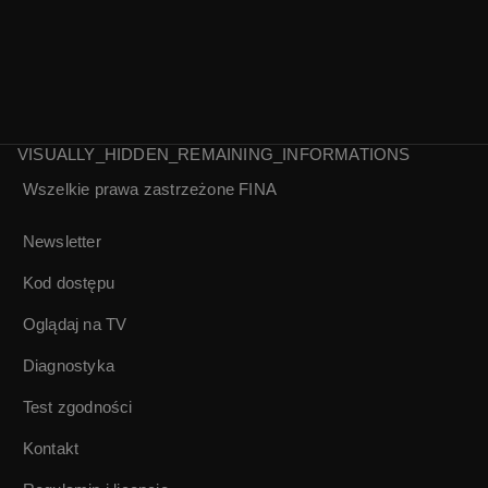
VISUALLY_HIDDEN_REMAINING_INFORMATIONS
Wszelkie prawa zastrzeżone
FINA
Z rzeźbiarstwa
Karol II królem
polskiego. Henryk
Rumunii | Kronika
Newsletter
Kuna | Kronika
PAT 1930
Wytwórni
Kod dostępu
Doświadczalnej
1930
Oglądaj na TV
Diagnostyka
Test zgodności
Kontakt