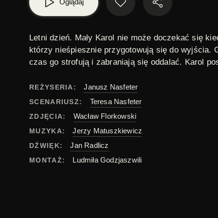
Oglądaj
Letni dzień. Mały Karol nie może doczekać się ki
którzy nieśpiesznie przygotowują się do wyjścia. 
czas go strofują i zabraniają się oddalać. Karol p
Janusz Nasfeter
REŻYSERIA:
Teresa Nasfeter
SCENARIUSZ:
Wacław Florkowski
ZDJĘCIA:
Jerzy Matuszkiewicz
MUZYKA:
Jan Radlicz
DŹWIĘK:
Ludmiła Godzjaszwili
MONTAŻ:
Igor Kropat
OBSADA:
dzieci
,
krótki metraż
TAGI:
polski
ORYGINAŁ: