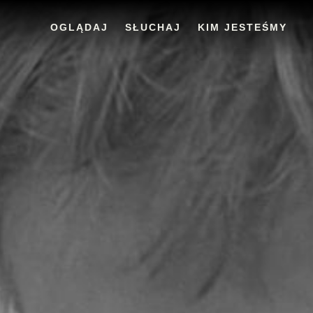
OGLĄDAJ
SŁUCHAJ
KIM JESTEŚMY