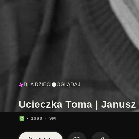
DLA DZIECI
OGLĄDAJ
Ucieczka Toma | Janusz 
1960
9M