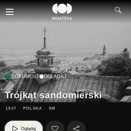
DOKUMENT
OGLĄDAJ
Trójkąt sandomierski
1937
POLSKA
9M
Oglądaj