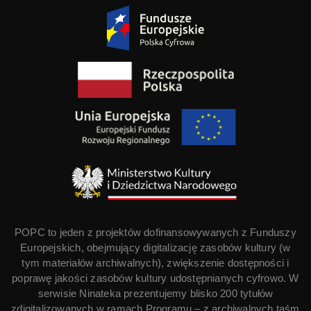
POPC to jeden z projektów dofinansowywanych z Funduszy
Europejskich, obejmujący digitalizację zasobów kultury (w
tym materiałów archiwalnych), zwiększenie dostępności i
poprawę jakości zasobów kultury udostępnianych cyfrowo. W
serwisie Ninateka prezentujemy blisko 200 tytułów
zdigitalizowanych w ramach Programu – z archiwalnych taśm