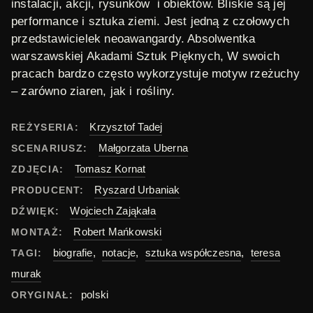
instalacji, akcji, rysunków i obiektów. Bliskie są jej
performance i sztuka ziemi. Jest jedną z czołowych
przedstawicielek neoawangardy. Absolwentka
warszawskiej Akadami Sztuk Pięknych, W swoich
pracach bardzo często wykorzystuje motyw rzeżuchy
– zarówno ziaren, jak i rośliny.
Krzysztof Tadej
REŻYSERIA:
Małgorzata Uberna
SCENARIUSZ:
Tomasz Kornat
ZDJĘCIA:
Ryszard Urbaniak
PRODUCENT:
Wojciech Zająkała
DŹWIĘK:
Robert Mańkowski
MONTAŻ:
biografie
,
notacje
,
sztuka współczesna
,
teresa
TAGI:
murak
polski
ORYGINAŁ: