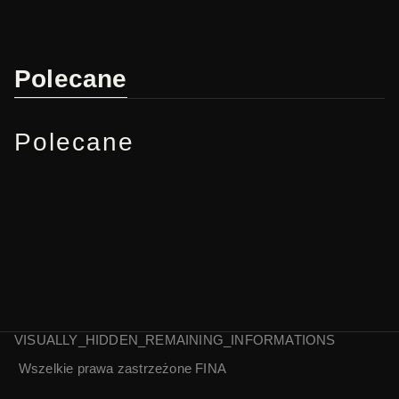
Polecane
Polecane
VISUALLY_HIDDEN_REMAINING_INFORMATIONS
Wszelkie prawa zastrzeżone
FINA
Anda Rottenberg |
Jerzy Nasierowski
Rozmowy
| Dezerterzy