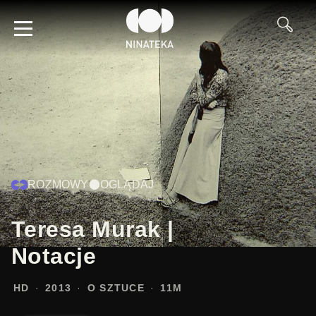
ROZMOWY
OGLĄDAJ
Teresa Murak |
Notacje
HD
2013
O SZTUCE
11M