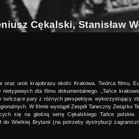
niusz Cękalski, Stanisław W
ie oraz urok krajobrazu okolic Krakowa. Twórca filmu,
Eu
nietypowych dla filmu dokumentalnego. „Tańce krakowski
 tańczące pary z różnych perspektyw, wykorzystujący zbl
gionalnych. W filmie wystąpił Zespół Taneczny Związku T
ących się na głośną serię Cękalskiego
Tańce polskie
.
ł do Wielkiej Brytanii (na potrzeby dystrybucji zagranic