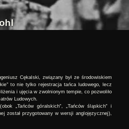
ohl
geniusz Cękalski
, związany był ze środowiskiem
e” to nie tylko rejestracja tańca ludowego, lecz
iżenia i ujęcia w zwolnionym tempie, co pozwoliło
eatrów Ludowych.
 (obok „Tańców góralskich”, „Tańców śląskich” i
znej został przygotowany w wersji anglojęzycznej),