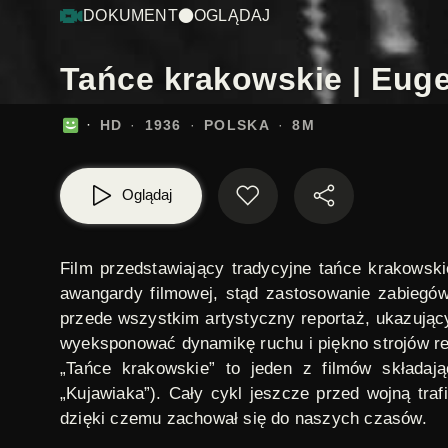
DOKUMENT
OGLĄDAJ
Tańce krakowskie | Euge
HD
1936
POLSKA
8M
Oglądaj
Film przedstawiający tradycyjne tańce krakowsk
awangardy filmowej, stąd zastosowanie zabiegów 
przede wszystkim artystyczny reportaż, ukazujący
wyeksponować dynamikę ruchu i piękno strojów re
„Tańce krakowskie” to jeden z filmów składaj
„Kujawiaka”). Cały cykl jeszcze przed wojną trafi
dzięki czemu zachował się do naszych czasów.