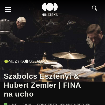
MUZYKA
OGLĄDAJ
Szabolcs Esztényi &
Hubert Zemler | FINA
na ucho
HD
2019
KONCERTY
AWANGARDOWA