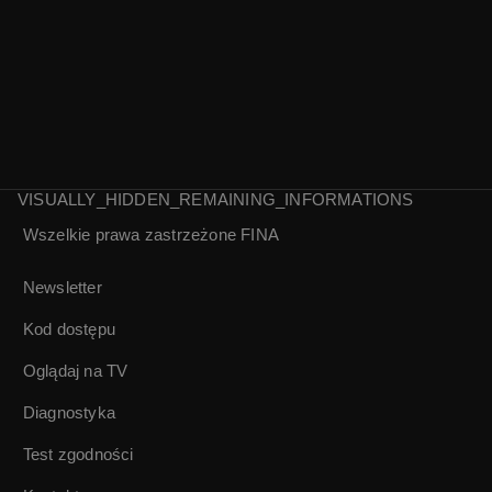
VISUALLY_HIDDEN_REMAINING_INFORMATIONS
Wszelkie prawa zastrzeżone
FINA
Coals | FINA na
Izrael & goście |
ucho
Róbrege 2013
Newsletter
Kod dostępu
Oglądaj na TV
Diagnostyka
Test zgodności