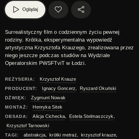
Oglądaj
Surrealistyczny film o codziennym życiu pewnej
rodziny. Krótka, eksperymentalna wypowiedź
artystyczna
Krzysztofa Krauzego
, zrealizowana przez
niego jeszcze podczas studiów na Wydziale
Operatorskim PWSFTviT w Łodzi.
Krzysztof Krauze
REŻYSERIA:
Ignacy Goncerz
,
Ryszard Okuński
PRODUCENT:
Zygmunt Nowak
DŹWIĘK:
Henryka Sitek
MONTAŻ:
Alicja Cichecka
,
Estela Stelmaszczyk
,
OBSADA:
Krzysztof Tarnowski
abstrakcja
,
krótki metraż
,
krzysztof krauze
,
TAGI: