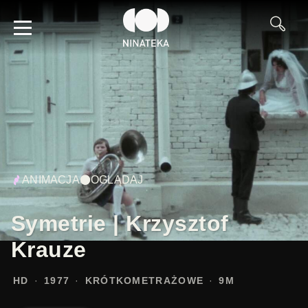
ANIMACJA
OGLĄDAJ
Symetrie | Krzysztof
Krauze
HD
1977
KRÓTKOMETRAŻOWE
9M