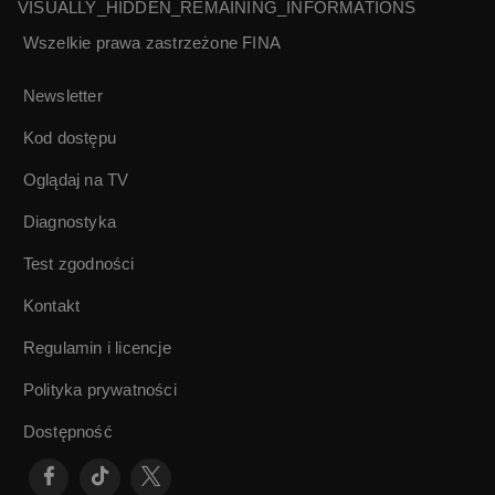
VISUALLY_HIDDEN_REMAINING_INFORMATIONS
Wszelkie prawa zastrzeżone
FINA
Paweł i Gaweł |
Z punktu widzenia
Ryszard Potocki
nocnego portiera |
Newsletter
Krzysztof
Kieślowski
Kod dostępu
Oglądaj na TV
Diagnostyka
Test zgodności
Kontakt
Regulamin i licencje
Polityka prywatności
Dostępność