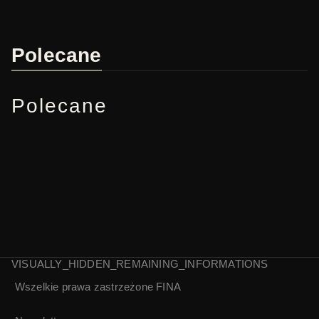
Polecane
Polecane
VISUALLY_HIDDEN_REMAINING_INFORMATIONS
Wszelkie prawa zastrzeżone
FINA
Sprawa się rypła |
Zwiastun filmu
Janusz Kidawa
„Bolek i Lolek”