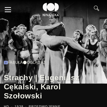
FABUŁA
OGLĄDAJ
Strachy | Eugeniusz
Cękalski, Karol
Szołowski
HD
1938
PRZEDWOJENNE