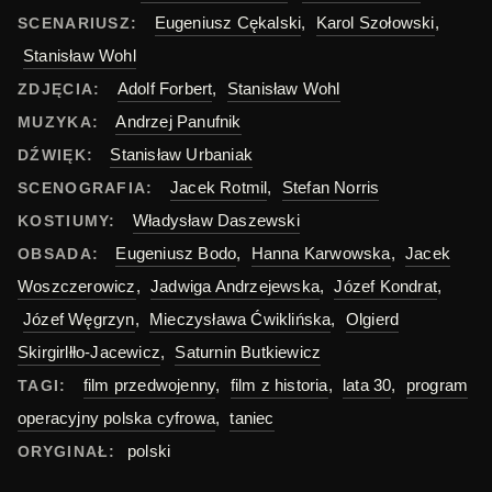
Eugeniusz Cękalski
,
Karol Szołowski
,
SCENARIUSZ:
Stanisław Wohl
Adolf Forbert
,
Stanisław Wohl
ZDJĘCIA:
Andrzej Panufnik
MUZYKA:
Stanisław Urbaniak
DŹWIĘK:
Jacek Rotmil
,
Stefan Norris
SCENOGRAFIA:
Władysław Daszewski
KOSTIUMY:
Eugeniusz Bodo
,
Hanna Karwowska
,
Jacek
OBSADA:
Woszczerowicz
,
Jadwiga Andrzejewska
,
Józef Kondrat
,
Józef Węgrzyn
,
Mieczysława Ćwiklińska
,
Olgierd
Skirgirlłło-Jacewicz
,
Saturnin Butkiewicz
film przedwojenny
,
film z historia
,
lata 30
,
program
TAGI:
operacyjny polska cyfrowa
,
taniec
polski
ORYGINAŁ: