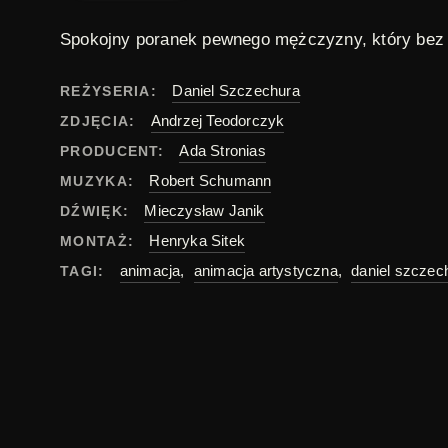
Spokojny poranek pewnego
mężczyzny
, który bez
Daniel Szczechura
REŻYSERIA:
Andrzej Teodorczyk
ZDJĘCIA:
Ada Stronias
PRODUCENT:
Robert Schumann
MUZYKA:
Mieczysław Janik
DŹWIĘK:
Henryka Sitek
MONTAŻ:
animacja
,
animacja artystyczna
,
daniel szczec
TAGI:
polski
ORYGINAŁ:
Polecane