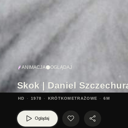
ANIMACJA
OGLĄDAJ
Skok | Daniel Szczechur
HD
1978
KRÓTKOMETRAŻOWE
6M
Oglądaj