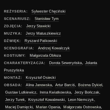
Sylwester Chęciński
REŻYSERIA:
Stanisław Tym
SCENARIUSZ:
Jerzy Stawicki
ZDJĘCIA:
Jerzy Matuszkiewicz
MUZYKA:
Ryszard Patkowski
DŹWIĘK:
Andrzej Kowalczyk
SCENOGRAFIA:
Małgorzata Obłoza
KOSTIUMY:
Dorota Seweryńska
,
Jolanta
CHARAKTERYZACJA:
Pruszyńska
Krzysztof Osiecki
MONTAŻ:
Alina Janowska
,
Artur Barciś
,
Bożena Dykiel
,
OBSADA:
Gustaw Lutkiewicz
,
Irena Kwiatkowska
,
Jerzy Bończak
,
Jerzy Turek
,
Krzysztof Kowalewski
,
Leon Niemczyk
,
Maciej Damięcki
,
Marian Opania
,
Małgorzata Ostrowska
,