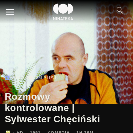
FABUŁA
OGLĄDAJ
Rozmowy
kontrolowane |
Sylwester Chęciński
HD
1991
KOMEDIA
1H 39M