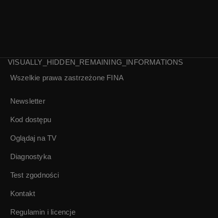
VISUALLY_HIDDEN_REMAINING_INFORMATIONS
Wszelkie prawa zastrzeżone
FINA
Gangsterzy i
filantropi | Jerzy
Newsletter
Hoffman, Edward
Skórzewski |
Kod dostępu
Audiodeskrypcja
Oglądaj na TV
Diagnostyka
Test zgodności
Kontakt
Regulamin i licencje