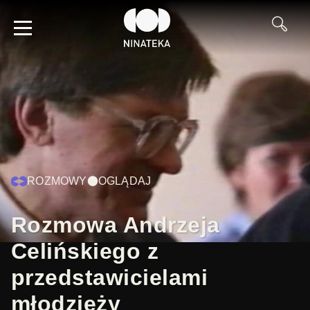
ROZMOWY
OGLĄDAJ
Rozmowa Andrzeja
Celińskiego z
przedstawicielami
młodzieży