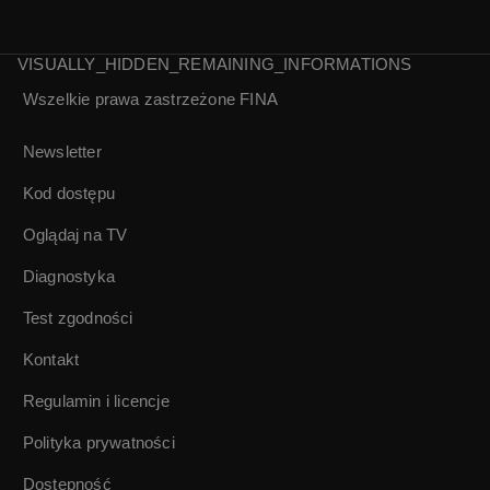
VISUALLY_HIDDEN_REMAINING_INFORMATIONS
Wszelkie prawa zastrzeżone
FINA
Monument | Nowe
Andrzej Seweryn |
polskie kino
Rozmowy
Newsletter
poszczególne |
Tłum. migowe
Kod dostępu
Oglądaj na TV
Diagnostyka
Test zgodności
Kontakt
Regulamin i licencje
Polityka prywatności
Dostępność