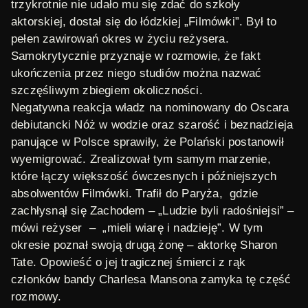
trzykrotnie nie udało mu się zdać do szkoły
aktorskiej, dostał się do łódzkiej „Filmówki”. Był to
pełen zawirowań okres w życiu reżysera.
Samokrytycznie przyznaje w rozmowie, że fakt
ukończenia przez niego studiów można nazwać
szczęśliwym zbiegiem okoliczności.
Negatywna reakcja władz na nominowany do Oscara
debiutancki Nóż w wodzie oraz szarość i beznadzieja
panujące w Polsce sprawiły, że Polański postanowił
wyemigrować. Zrealizował tym samym marzenie,
które łączy większość ówczesnych i późniejszych
absolwentów Filmówki. Trafił do Paryża, gdzie
zachłysnął się Zachodem – „Ludzie byli radośniejsi” –
mówi reżyser – „mieli wiarę i nadzieję”. W tym
okresie poznał swoją drugą żonę – aktorkę Sharon
Tate. Opowieść o jej tragicznej śmierci z rąk
członków bandy Charlesa Mansona zamyka tę część
rozmowy.