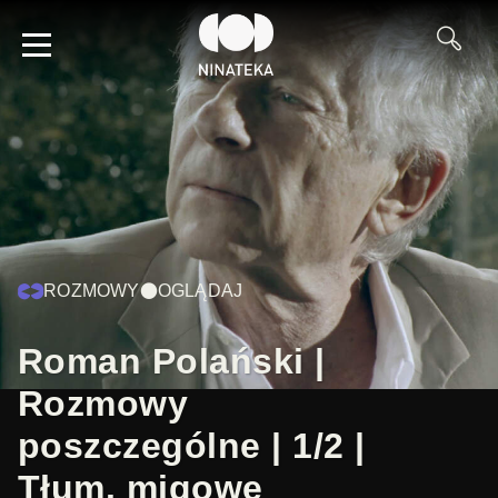
ROZMOWY
OGLĄDAJ
Roman Polański |
Rozmowy
poszczególne | 1/2 |
Tłum. migowe