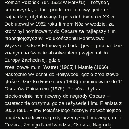
Roman Polański (ur. 1933 w Paryżu) – reżyser,
scenarzysta, aktor i producent filmowy, jeden z
najbardziej utytułowanych polskich twórców XX w.
Debiutował w 1962 roku filmem Nóż w wodzie, za
który był nominowany do Oscara za najlepszy film
nieanglojęzyczny. Po ukończeniu Państwowej
Wyższej Szkoły Filmowej w Łodzi (jest jej najbardziej
znanym na świecie absolwentem ) wyjechał do
Europy Zachodniej, gdzie
zrealizował m.in. Wstręt (1965) i Matnię (1966).
Następnie wyjechał do Hollywood, gdzie zrealizował
głośne Dziecko Rosemary (1968) i nominowane do 11
Oscarów Chinatown (1976). Polański był aż
pięciokrotnie nominowany do nagrody Oscara –
ostatecznie otrzymał go za reżyserię filmu Pianista z
2002 roku. Filmy Polańskiego zdobyły najważniejsze
międzynarodowe nagrody przemysłu filmowego, m.in.
Cezara, Złotego Niedźwiedzia, Oscara, Nagrodę