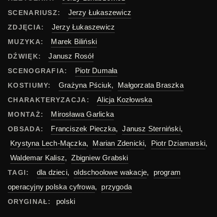
Jerzy Łukaszewicz
SCENARIUSZ:
Jerzy Łukaszewicz
ZDJĘCIA:
Marek Biliński
MUZYKA:
Janusz Rosół
DŹWIĘK:
Piotr Dumała
SCENOGRAFIA:
Grażyna Pściuk
,
Małgorzata Braszka
KOSTIUMY:
Alicja Kozłowska
CHARAKTERYZACJA:
Mirosława Garlicka
MONTAŻ:
Franciszek Pieczka
,
Janusz Sterniński
,
OBSADA:
Krystyna Lech-Mączka
,
Marian Zdenicki
,
Piotr Dziamarski
,
Waldemar Kalisz
,
Zbigniew Grabski
dla dzieci
,
oldschoolowe wakacje
,
program
TAGI:
operacyjny polska cyfrowa
,
przygoda
polski
ORYGINAŁ: