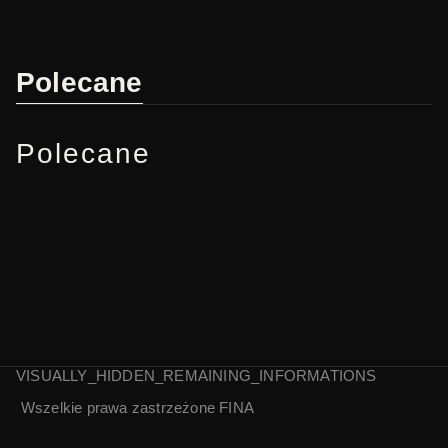
Polecane
Polecane
VISUALLY_HIDDEN_REMAINING_INFORMATIONS
Wszelkie prawa zastrzeżone
FINA
Bliskie spotkania z
Dwanaście krzeseł
wesołym diabłem |
| Michał