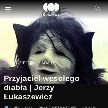
DLA DZIECI
OGLĄDAJ
Przyjaciel wesołego
diabła | Jerzy
Łukaszewicz
HD
1986
PEŁNOMETRAŻOWE
1H 29M