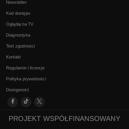
Newsletter
Jerzy Łukaszewicz
Waszyński, Martin
Frič
Kod dostępu
Oglądaj na TV
Diagnostyka
Test zgodności
Kontakt
Regulamin i licencje
Polityka prywatności
Dostępność
PROJEKT WSPÓŁFINANSOWANY