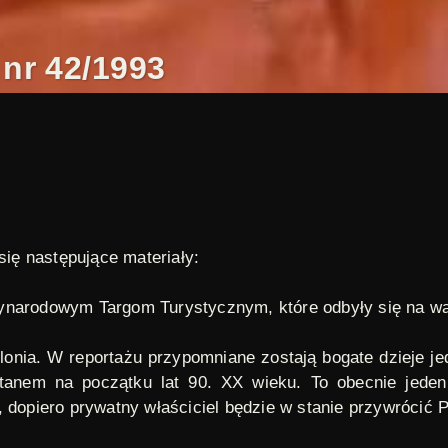
nr 42/1993
się następujące materiały:
zynarodowym Targom Turystycznym, które odbyły się na w
lonia. W reportażu przypomniane zostają bogate dzieje j
 stanem na początku lat 90. XX wieku. To obecnie jeden
 dopiero prywatny właściciel będzie w stanie przywrócić 