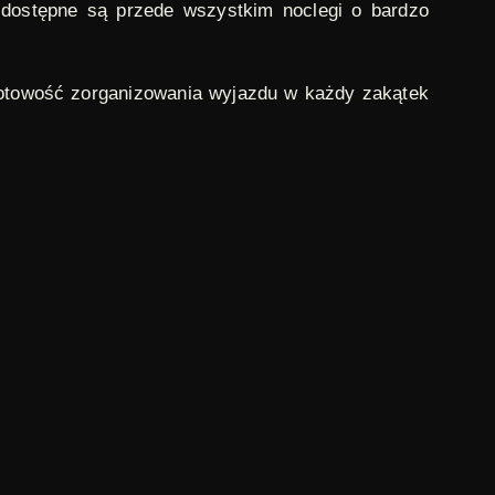
 dostępne są przede wszystkim noclegi o bardzo
ą gotowość zorganizowania wyjazdu w każdy zakątek
rzez warszawską Wytwórnię Filmów Fabularnych.
riały informujące o najważniejszych wydarzeniach
orów Kroniki znaleźli się m.in. Władysław Hańcza,
 przez Władysława Szpilmana. Choć kinowe emisje