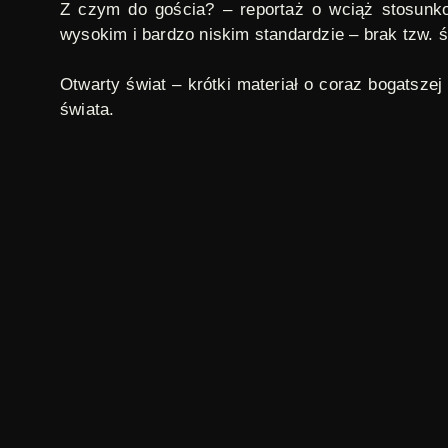
Z czym do gościa?
– reportaż o wciąż stosunko
wysokim i bardzo niskim standardzie – brak tzw. śr
Otwarty świat
– krótki materiał o coraz bogatsze
świata.
Polska Kronika Filmowa
to emitowany w latach 
Kroniki wyświetlane były w kinach przed rozpocz
w kraju, m.in. z zakresu życia kulturalnego, gos
Andrzej Łapicki, Tomasz Knapik i Tadeusz Sznuk
PKF zostały przerwane w 1994 roku, programy był
podróże
,
polska kronika filmowa
,
turystyka
,
wa
TAGI:
polski
ORYGINAŁ: