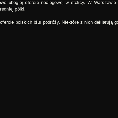
wo ubogiej ofercie noclegowej w stolicy. W Warszawie
edniej półki.
j ofercie polskich biur podróży. Niektóre z nich deklaruj
1944
–
94 cotygodniowy magazyn filmowy, realizowany p
ęciem seansów. Na poszczególne odcinki składały się mate
podarczego i społecznego. Na przestrzeni lat wśród lekt
. Sygnał Polskiej Kroniki Filmowej został skomponowany
y realizowane do 2012 roku.
rszawa