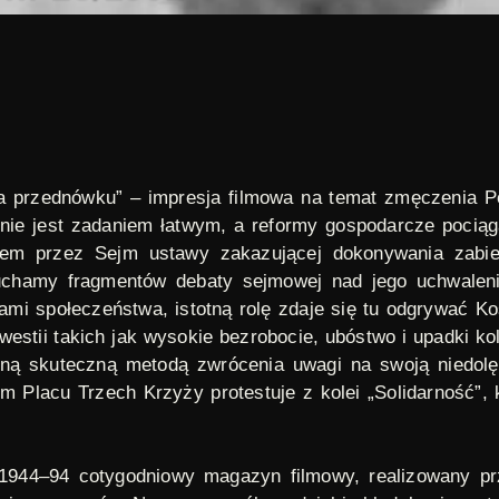
„Na przednówku” – impresja filmowa na temat zmęczenia 
 nie jest zadaniem łatwym, a reformy gospodarcze pocią
em przez Sejm ustawy zakazującej dokonywania zabieg
uchamy fragmentów debaty sejmowej nad jego uchwaleni
 społeczeństwa, istotną rolę zdaje się tu odgrywać Kośció
estii takich jak wysokie bezrobocie, ubóstwo i upadki k
dyną skuteczną metodą zwrócenia uwagi na swoją niedolę
 Placu Trzech Krzyży protestuje z kolei „Solidarność”, k
1944
–
94 cotygodniowy magazyn filmowy, realizowany p