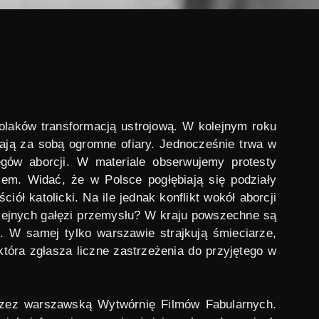
Polaków transformacją ustrojową. W kolejnym roku
gają za sobą ogromne ofiary. Jednocześnie trwa w
ów aborcji. W materiale obserwujemy protesty
em. Widać, że w Polsce pogłębiają się podziały
ł katolicki. Na ile jednak konflikt wokół aborcji
olejnych gałęzi przemysłu? W kraju powszechne są
. W samej tylko warszawie strajkują śmieciarze,
tóra zgłasza liczne zastrzeżenia do przyjętego w
rzez warszawską Wytwórnię Filmów Fabularnych.