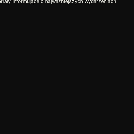
riały informujące o najważniejszych wydarzeniach
orów Kroniki znaleźli się m.in. Władysław Hańcza,
 przez Władysława Szpilmana. Choć kinowe emisje