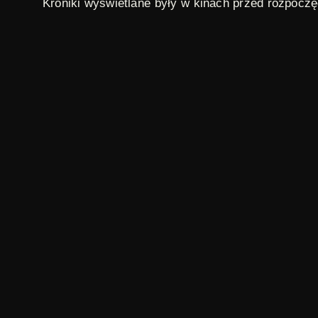
Kroniki wyświetlane były w kinach przed rozpocz
w kraju, m.in. z zakresu życia kulturalnego, gos
Andrzej Łapicki, Tomasz Knapik i Tadeusz Sznuk
PKF zostały przerwane w 1994 roku, programy był
1991
,
aborcja
,
polityka
,
polska kronika filmowa
TAGI:
polski
ORYGINAŁ:
Polecane
Polecane