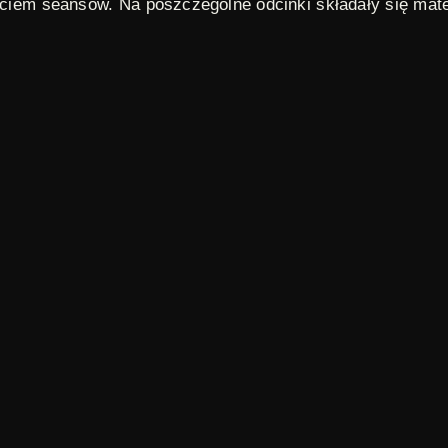
ęciem seansów. Na poszczególne odcinki składały się mate
podarczego i społecznego. Na przestrzeni lat wśród lekt
. Sygnał Polskiej Kroniki Filmowej został skomponowany
y realizowane do 2012 roku.
,
protesty
,
strajk
,
transformacja ustrojowa