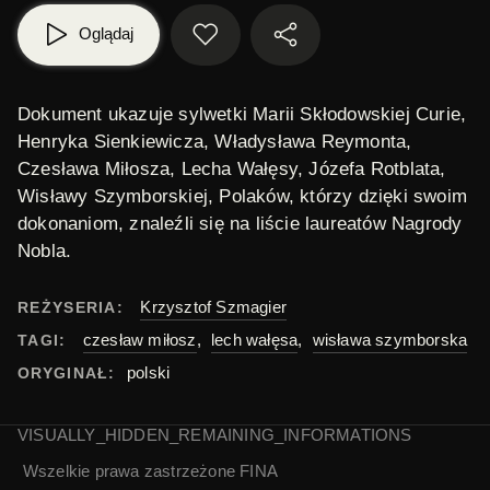
Oglądaj
Dokument ukazuje sylwetki Marii Skłodowskiej Curie,
Henryka Sienkiewicza, Władysława Reymonta,
Czesława Miłosza, Lecha Wałęsy, Józefa Rotblata,
Wisławy Szymborskiej, Polaków, którzy dzięki swoim
dokonaniom, znaleźli się na liście laureatów Nagrody
Nobla.
Krzysztof Szmagier
REŻYSERIA:
czesław miłosz
,
lech wałęsa
,
wisława szymborska
TAGI:
polski
ORYGINAŁ:
VISUALLY_HIDDEN_REMAINING_INFORMATIONS
Wszelkie prawa zastrzeżone
FINA