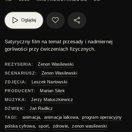
Oglądaj
Satyryczny film na temat przesady i nadmiernej
gorliwości przy
ćwiczeniach fizycznych
.
Zenon Wasilewski
REŻYSERIA:
Zenon Wasilewski
SCENARIUSZ:
Leszek Nartowski
ZDJĘCIA:
Marian Sitek
PRODUCENT:
Jerzy Matuszkiewicz
MUZYKA:
Jan Radlicz
DŹWIĘK:
animacja
,
animacja lalkowa
,
program operacyjny
TAGI:
polska cyfrowa
,
sport
,
zdrowie
,
zenon wasilewski