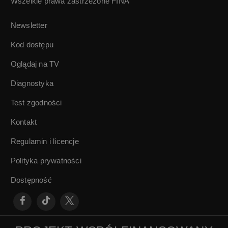
Wszelkie prawa zastrzeżone
FINA
Zwiastun filmu
Gdzie diabeł mówi
„Bolek i Lolek”
dobranoc |
Newsletter
(1936) w reż.
Władysław
Michała
Ślesicki, Kazimierz
Kod dostępu
Waszyńskiego
Karabasz
Oglądaj na TV
Diagnostyka
Test zgodności
Kontakt
Regulamin i licencje
Polityka prywatności
Dostępność