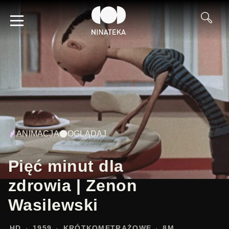
ANIMACJA
OGLĄDAJ
Pięć minut dla
zdrowia | Zenon
Wasilewski
HD
1959
KRÓTKOMETRAŻOWE
8M