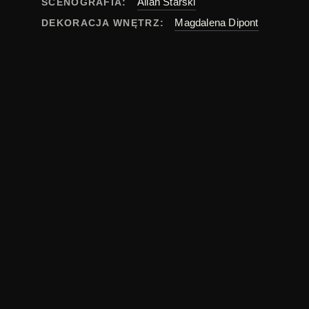
Allan Starski
SCENOGRAFIA:
Magdalena Dipont
DEKORACJA WNĘTRZ:
Wiesława Starska
KOSTIUMY:
Anna Lewandowska
CHARAKTERYZACJA:
Elżbieta Kurkowska
MONTAŻ:
Ann Mitchell
,
David Horovitch
,
Gary Kemp
OBSADA:
anglia
,
emigracja
,
gangsterzy
,
komedia
,
małż
TAGI:
angielski, polski
ORYGINAŁ:
Polecane
Polecane