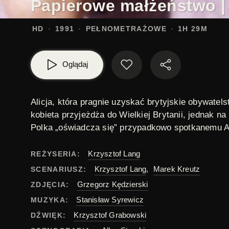
Papierowe małżeństwo |
HD
1991
PEŁNOMETRAŻOWE
1H 29M
Oglądaj
Alicja
, która pragnie uzyskać brytyjskie obywatel
kobieta przyjeżdża do Wielkiej Brytanii, jednak 
Polka „oświadcza się” przypadkowo spotkanemu
A
Krzysztof Lang
REŻYSERIA:
Krzysztof Lang
,
Marek Kreutz
SCENARIUSZ:
Grzegorz Kędzierski
ZDJĘCIA:
Stanisław Syrewicz
MUZYKA:
Krzysztof Grabowski
DŹWIĘK: