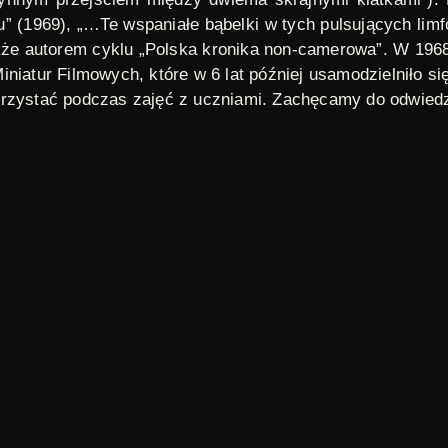
u” (1969), „…Te wspaniałe bąbelki w tych pulsujących lim
także autorem cyklu „Polska kronika non-camerowa”. W 196
iniatur Filmowych, które w 6 lat później usamodzielniło s
korzystać podczas zajęć z uczniami. Zachęcamy do odwie
a Filmowego (LPDF), zainicjowanej przez Filmotekę Narodo
onie i upowszechnianiu dzieł kluczowych dla historii oraz 
a, jak i filmy pionierskie, społecznie znaczące oraz form
ta, rozszerzana cyklicznie, nie ustanawia hierarchii ocen, 
j części dziedzictwa kulturowego oraz ponowne włączanie ce
It is an animated movie made without using a film camera –
g. Its author, Julian Józef Antonisz, explains rather ironica
d retired women who work as newsagents . Or rather the lac
ey used to work in. Unfortunately, some time ago a greed