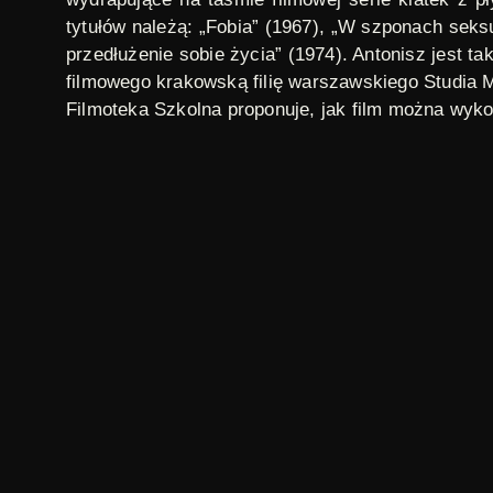
tytułów należą: „Fobia” (1967), „W szponach seks
przedłużenie sobie życia” (1974). Antonisz jest 
filmowego krakowską filię warszawskiego Studia M
Filmoteka Szkolna proponuje, jak film można wy
Film znajduje się na Liście Polskiego Dziedzictw
unikatowa inicjatywa służąca identyfikowaniu, ochr
audiowizualnej. Obejmuje zarówno uznane arcydzieł
trwały wpływ na język filmu i kulturę filmową. Lis
filmową. Jej celem jest ukazanie kina jako istotne
historycznej. Więcej informacji:
www.fina.gov.pl
-----
The movie is addressed to socially active people. 
the film stock. The film is a pastiche of TV reportin
turns out that there is no one to blame except ol
events used to hang at newsagent kiosks where th