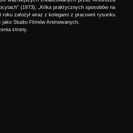
focytach” (1973), „Kilka praktycznych sposobów na
8 roku założył wraz z kolegami z pracowni rysunku
ię jako Studio Filmów Animowanych.
dzenia
strony
.
wą – Instytut Audiowizualny w 2025 roku. LPDF to
rozwoju polskiego kina i twórczości
alnie i technologicznie przełomowe, które wywarły
ale porządkuje i aktualizuje wspólną pamięć
nnych dzieł w obieg kultury, edukacji i refleksji
 the entire movie is painted or drawn directly on
lly, why cultural events are poorly attended. It
k of these women. Posters informing about cultural
y old woman who worked in one of those kiosks