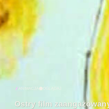
ANIMACJA
OGLĄDAJ
Ostry film zaangażowany