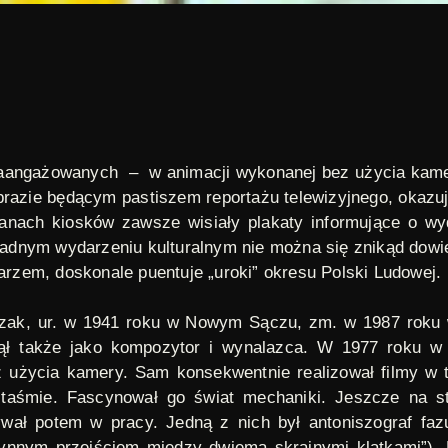
zaangażowanych – w animacji wykonanej bez użycia kamer
brazie będącym pastiszem reportażu telewizyjnego, okazuj
cianach kiosków zawsze wisiały plakaty informujące o wy
 żadnym wydarzeniu kulturalnym nie można się znikąd dowi
zem, doskonale puentuje „uroki” okresu Polski Ludowej.
zczak, ur. w 1941 roku w Nowym Sączu, zm. w 1987 roku w
ł także jako kompozytor i wynalazca. W 1977 roku w m
 użycia kamery. Sam konsekwentnie realizował filmy w t
taśmie. Fascynował go świat mechaniki. Jeszcze na s
wał potem w pracy. Jedną z nich był antoniszograf fazu
płynnym przejściem między dwiema skrajnymi klatkami”).