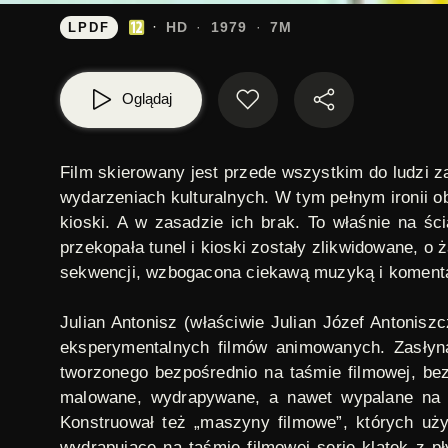
HD
1979
7M
LPDF
Oglądaj
Film skierowany jest przede wszystkim do ludzi 
wydarzeniach kulturalnych. W tym pełnym ironii o
kioski. A w zasadzie ich brak. To właśnie na ś
przekopała tunel i kioski zostały zlikwidowane, o
sekwencji, wzbogacona ciekawą muzyką i komentar
Julian Antonisz
(właściwie Julian Józef Antonis
eksperymentalnych filmów animowanych. Zasłyną
tworzonego bezpośrednio na taśmie filmowej, bez
malowane, wydrapywane, a nawet wypalane na 
Konstruował też „maszyny filmowe”, których uży
wydrapujące na taśmie filmowej serie klatek z 