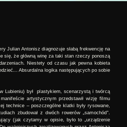
y Julian Antonisz diagnozuje słabą frekwencję na
e się, że główną winę za taki stan rzeczy ponoszą
darzeniach. Niestety od czasu jak pewna kobieta
edzieć... Absurdalna logika następujących po sobie
 Lubieniu) był plastykiem, scenarzystą i twórcą
anifeście artystycznym przedstawił wizję filmu
ej technice – poszczególne klatki były rysowane,
tudiach zbudował z dwóch rowerów „samochód”.
jący (jak czytamy w opisie, było to „urządzenie
 Do ważniejszych zrealizowanych przez Antonisza