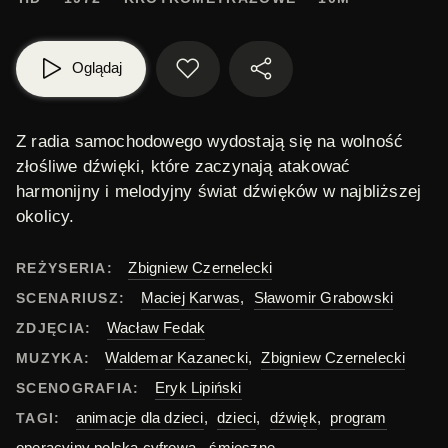
Oglądaj
Z radia samochodowego wydostają się na wolność
złośliwe dźwięki
, które zaczynają atakować
harmonijny i melodyjny świat dźwięków w najbliższej
okolicy.
Zbigniew Czernelecki
REŻYSERIA:
Maciej Karwas
,
Sławomir Grabowski
SCENARIUSZ:
Wacław Fedak
ZDJĘCIA:
Waldemar Kazanecki
,
Zbigniew Czernelecki
MUZYKA:
Eryk Lipiński
SCENOGRAFIA:
animacje dla dzieci
,
dzieci
,
dźwięk
,
program
TAGI:
operacyjny polska cyfrowa
,
śmieszne