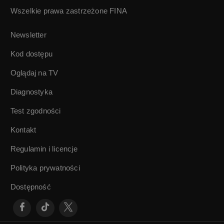
Wszelkie prawa zastrzeżone
FINA
Gdzie się podziały
Zwiedzamy Gdynię
kochane dinozaury
Newsletter
| Janusz
Wiktorowski
Kod dostępu
Oglądaj na TV
Diagnostyka
Test zgodności
Kontakt
Regulamin i licencje
Polityka prywatności
Dostępność