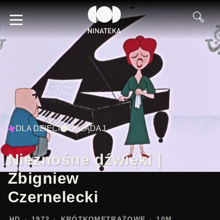
DLA DZIECI
OGLĄDAJ
Nieznośne dźwięki |
Zbigniew
Czernelecki
HD
1972
KRÓTKOMETRAŻOWE
10M