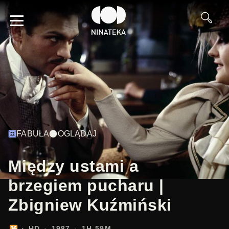
FABUŁA
OGLĄDAJ
Między ustami a
brzegiem pucharu |
Zbigniew Kuźmiński
HD
1987
1H 59M