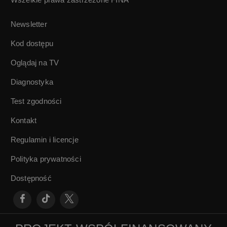
Bal na dworcu w
Próba ognia i wody
Koluszkach | Filip
| Włodzimierz
Newsletter
Bajon
Olszewski
Kod dostępu
Oglądaj na TV
Diagnostyka
Test zgodności
Kontakt
Regulamin i licencje
Polityka prywatności
Dostępność