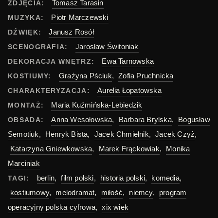
Tomasz Tarasin
ZDJĘCIA:
Piotr Marczewski
MUZYKA:
Janusz Rosół
DŹWIĘK:
Jarosław Świtoniak
SCENOGRAFIA:
Ewa Tarnowska
DEKORACJA WNĘTRZ:
Grażyna Pściuk
,
Zofia Pruchnicka
KOSTIUMY:
Aurelia Łopatowska
CHARAKTERYZACJA:
Maria Kuźmińska-Lebiedzik
MONTAŻ:
Anna Wesołowska
,
Barbara Brylska
,
Bogusław
OBSADA:
Semotiuk
,
Henryk Bista
,
Jacek Chmielnik
,
Jacek Czyż
,
Katarzyna Gniewkowska
,
Marek Frąckowiak
,
Monika
Marciniak
berlin
,
film polski
,
historia polski
,
komedia
,
TAGI:
kostiumowy
,
melodramat
,
miłość
,
niemcy
,
program
operacyjny polska cyfrowa
,
xix wiek