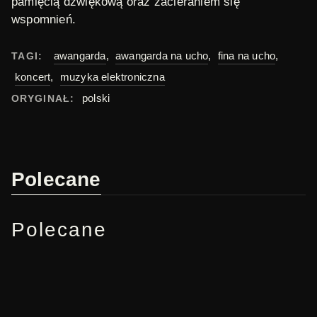
pamięcią dźwiękową oraz zacieraniem się
wspomnień.
awangarda
,
awangarda na ucho
,
fina na ucho
,
TAGI:
koncert
,
muzyka elektroniczna
polski
ORYGINAŁ:
Polecane
Polecane