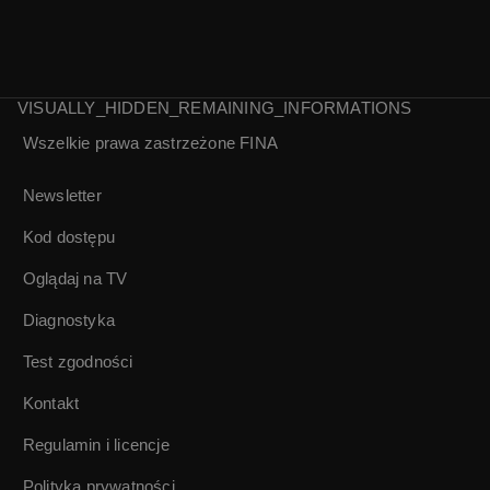
VISUALLY_HIDDEN_REMAINING_INFORMATIONS
Wszelkie prawa zastrzeżone
FINA
Molesta
Komety | FINA na
Ewenement |
ucho
Newsletter
Ministerstwo
Dźwięku
Kod dostępu
Oglądaj na TV
Diagnostyka
Test zgodności
Kontakt
Regulamin i licencje
Polityka prywatności