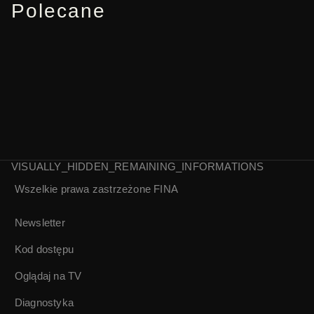
Polecane
VISUALLY_HIDDEN_REMAINING_INFORMATIONS
Wszelkie prawa zastrzeżone
FINA
Ojcze masz |
Ważki | Justyna
Kacper Lisowski |
Nowak
Newsletter
Tłum. migowe
Kod dostępu
Oglądaj na TV
Diagnostyka