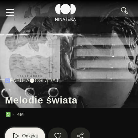
FABUŁA
OGLĄDAJ
Melodie świata
4M
Oglądaj