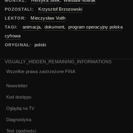
Henryka Sitek
,
Wiesław Nowak
MONTAŻ:
Krzysztof Brzozowski
POZOSTALI:
Mieczysław Voith
LEKTOR:
animacja
,
dokument
,
program operacyjny polska
TAGI:
cyfrowa
polski
ORYGINAŁ:
VISUALLY_HIDDEN_REMAINING_INFORMATIONS
Wszelkie prawa zastrzeżone
FINA
Newsletter
Kod dostępu
Oglądaj na TV
Diagnostyka
Test zgodności