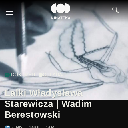
DOKUMENT
OGLĄDAJ
Lalki Władysława
Starewicza | Wadim
Berestowski
HD
1988
16M