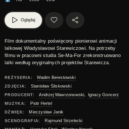
Oglądaj
Film dokumentalny poświęcony pionierowi animacji
lalkowej
Władysławowi Starewiczowi
. Na potrzeby
filmu w pracowni studia
Se-Ma-For
zrekonstruowano
lalki według oryginalnych projektów Starewicza.
Wadim Berestowski
REŻYSERIA:
Stanisław Śliskowski
ZDJĘCIA:
Andrzej Wawrzonowski
,
Ignacy Goncerz
PRODUCENT:
Piotr Hertel
MUZYKA:
Mieczysław Janik
DŹWIĘK:
Rajmund Strzelecki
SCENOGRAFIA: