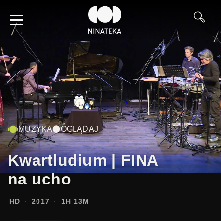
MUZYKA
OGLĄDAJ
Kwartludium | FINA
na ucho
HD
2017
1H 13M