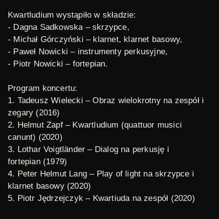
Kwartludium wystąpiło w składzie:
- Dagna Sadkowska – skrzypce,
- Michał Górczyński – klarnet, klarnet basowy,
- Paweł Nowicki – instrumenty perkusyjne,
- Piotr Nowicki – fortepian.
Program koncertu:
1.
Tadeusz Wielecki –
Obraz wielokrotny na zespół i
zegary
(2016)
2.
Helmut Zapf –
Kwartludium (quattuor musici
canunt)
(2020)
3.
Lothar Voigtländer –
Dialog na perkusję i
fortepian
(1979)
4.
Peter Helmut Lang –
Play of light na skrzypce i
klarnet basowy
(2020)
5.
Piotr Jędrzejczyk –
Kwartiuda na zespół
(2020)