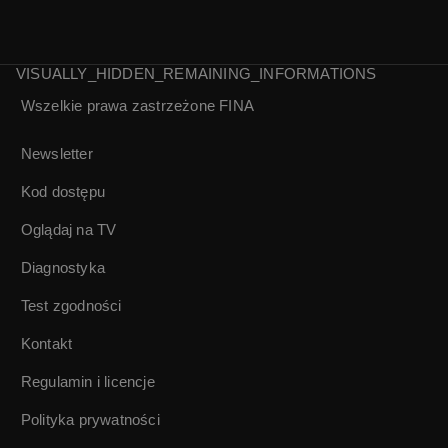
VISUALLY_HIDDEN_REMAINING_INFORMATIONS
Wszelkie prawa zastrzeżone
FINA
KRÓL | Made in
Wieczór z polskim
Polska
Hollywood |
Newsletter
Retroteka #5
Kod dostępu
Oglądaj na TV
Diagnostyka
Test zgodności
Kontakt
Regulamin i licencje
Polityka prywatności