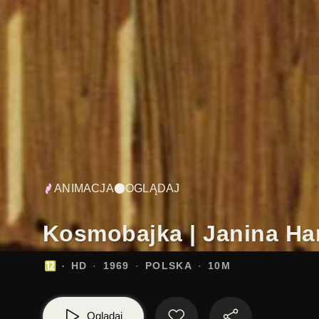
ANIMACJA
OGLĄDAJ
Kosmobajka | Janina Ha
HD
1969
POLSKA
10M
Oglądaj