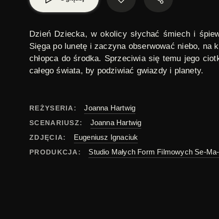
Dzień Dziecka, w okolicy słychać śmiech i śpie
Sięga po lunetę i zaczyna obserwować niebo, na k
chłopca do środka. Sprzeciwia się temu jego ciotk
całego świata, by podziwiać gwiazdy i planety.
Joanna Hartwig
REŻYSERIA:
Joanna Hartwig
SCENARIUSZ:
Eugeniusz Ignaciuk
ZDJĘCIA:
Studio Małych Form Filmowych Se-Ma
PRODUKCJA:
Stanisław Prószyński
MUZYKA:
bajka
,
film animowany
,
krótki metraż
,
semafor
TAGI:
polski
ORYGINAŁ: