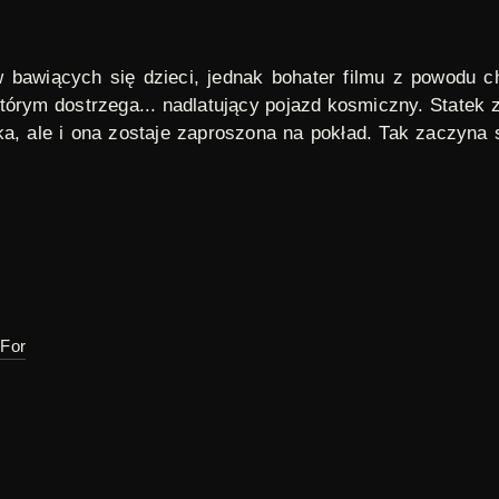
w bawiących się dzieci, jednak bohater filmu z powodu 
tórym dostrzega... nadlatujący pojazd kosmiczny. Statek
a, ale i ona zostaje zaproszona na pokład. Tak zaczyna s
-For
,
studio malych form filmowych