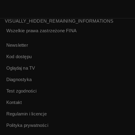
VISUALLY_HIDDEN_REMAINING_INFORMATIONS
Wszelkie prawa zastrzeżone
FINA
Henryk Talar |
Martin Scorsese
Notacje
Presents:
Newsletter
Masterpieces of
Polish Cinema
Kod dostępu
Oglądaj na TV
Diagnostyka
Test zgodności
Kontakt
Regulamin i licencje
Polityka prywatności