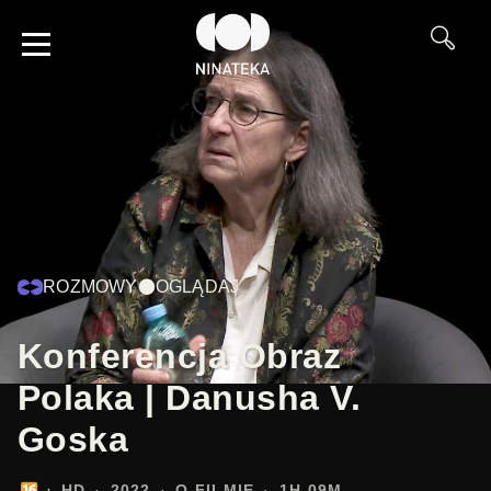
ROZMOWY
OGLĄDAJ
Konferencja Obraz
Polaka | Danusha V.
Goska
HD
2022
O FILMIE
1H 09M