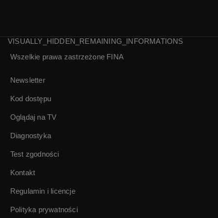
VISUALLY_HIDDEN_REMAINING_INFORMATIONS
Wszelkie prawa zastrzeżone
FINA
Wojciech Malajkat
Rafał Olbiński |
| Niedziela z...
Notacje
Newsletter
Kod dostępu
Oglądaj na TV
Diagnostyka
Test zgodności
Kontakt
Regulamin i licencje
Polityka prywatności