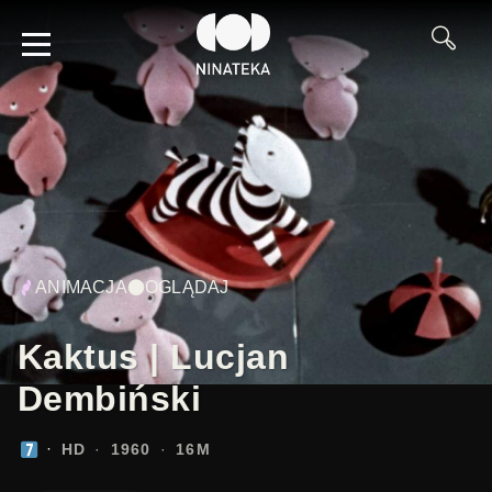
ANIMACJA
OGLĄDAJ
Kaktus | Lucjan
Dembiński
HD
1960
16M