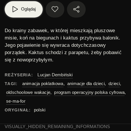
Oglądaj
Do krainy zabawek, w której mieszkają pluszowe
misie, koń na biegunach i
kaktus
przybywa
balonik
.
Jego pojawienie się wywraca dotychczasowy
porządek. Kaktus schodzi z parapetu, żeby pobawić
się z nowoprzybyłym.
Lucjan Dembiński
REŻYSERIA:
animacja poklatkowa
,
animacje dla dzieci
,
dzieci
,
TAGI:
oldschoolowe wakacje
,
program operacyjny polska cyfrowa
,
se-ma-for
polski
ORYGINAŁ:
VISUALLY_HIDDEN_REMAINING_INFORMATIONS