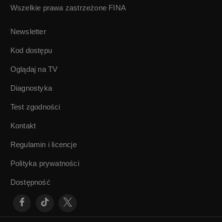
Wszelkie prawa zastrzeżone
FINA
Prywatne śledztwo
Wesela nie będzie |
| Wojciech Wójcik
Waldemar
Newsletter
Podgórski
Kod dostępu
Oglądaj na TV
Diagnostyka
Test zgodności
Kontakt
Regulamin i licencje
Polityka prywatności
Dostępność