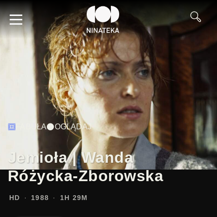
FABUŁA
OGLĄDAJ
Jemioła | Wanda
Różycka-Zborowska
HD
1988
1H 29M