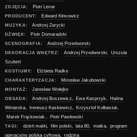
Piotr Lenar
ZDJĘCIA:
Edward Kłosowicz
PRODUCENT:
Andrzej Zarycki
MUZYKA:
Piotr Domaradzki
DŹWIĘK:
Andrzej Przedworski
SCENOGRAFIA:
Andrzej Przedworski
,
Urszula
DEKORACJA WNĘTRZ:
Szubert
Elżbieta Radke
KOSTIUMY:
Mirosław Jakubowski
CHARAKTERYZACJA:
Jarosław Wołejko
MONTAŻ:
Andrzej Buszewicz
,
Ewa Kasprzyk
,
Halina
OBSADA:
Winiarska
,
Ireneusz Kaskiewicz
,
Krzysztof Kołbasiuk
,
Marek Frąckowiak
,
Piotr Pawłowski
dzień matki
,
film polski
,
lata 80
,
matka
,
program
TAGI:
operacyjny polska cyfrowa
,
rodzina