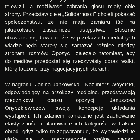
telewizji, a możliwość zabrania głosu miały obie
strony. Przedstawiciele „Solidarności” chcieli pokazać
społeczeństwu, że nie mają zamiaru iść na
jakiekolwiek zasadnicze ustępstwa. Słusznie
obawiano się bowiem, że w przekazach medialnych
władze będą starały się zamazać różnice między
stronami rozmów. Opozycji zależało natomiast, aby
do mediów przedostał się rzeczywisty obraz walki,
którą toczono przy negocjacyjnych stołach.
W nagraniu Janina Jankowska i Kazimierz Wóycicki,
odpowiadający na przekazy medialne, przedstawiają
rzecznikowi obozu opozycji Januszowi
Onyszkiewiczowi swoją koncepcję układania
wystąpień. Ich zdaniem konieczne jest zachowanie
elastyczności i planowanie ich kolejności w trakcie
obrad, gdyż tylko to zagwarantuje, że wypowiedzi te
ułożą się w merytorycznie spójną całość.