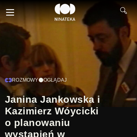
ROZMOWY
OGLĄDAJ
Janina Jankowska i
Kazimierz Wóycicki
o planowaniu
wystąpień w