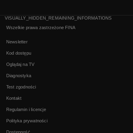
VISUALLY_HIDDEN_REMAINING_INFORMATIONS
Wszelkie prawa zastrzeżone
FINA
10-lecie Związku
Posiłek na
Ogródków
wysokościach |
Newsletter
Działkowych na
Kronika PAT 1930
Śląsku| Kronika
Kod dostępu
PAT 1937
Oglądaj na TV
Diagnostyka
Test zgodności
Kontakt
Regulamin i licencje
Polityka prywatności
Dostępność