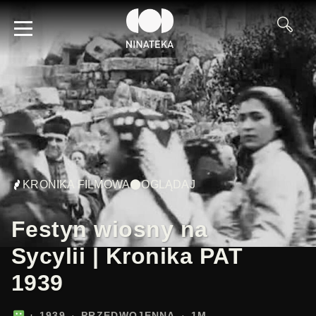
KRONIKA FILMOWA
OGLĄDAJ
Festyn wiosny na
Sycylii | Kronika PAT
1939
1939
PRZEDWOJENNA
1M