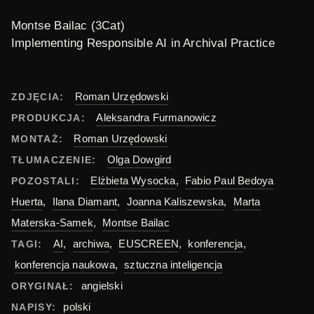
Montse Bailac (3Cat)
Implementing Responsible AI in Archival Practice
Roman Urzędowski
ZDJĘCIA:
Aleksandra Furmanowicz
PRODUKCJA:
Roman Urzędowski
MONTAŻ:
Olga Dowgird
TŁUMACZENIE:
Elżbieta Wysocka
,
Fabio Paul Bedoya
POZOSTALI:
Huerta
,
Ilana Diamant
,
Joanna Kaliszewska
,
Marta
Materska-Samek
,
Montse Bailac
AI
,
archiwa
,
EUSCREEN
,
konferencja
,
TAGI:
konferencja naukowa
,
sztuczna inteligencja
angielski
ORYGINAŁ:
polski
NAPISY: