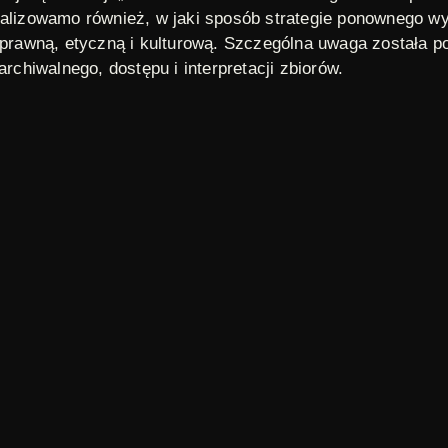
analizowamo również, w jaki sposób strategie ponownego w
rawną, etyczną i kulturową. Szczególna uwaga została po
archiwalnego, dostępu i interpretacji zbiorów.
sz Kolankiewicz (Director FINA)
i)
audiovisual archives