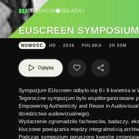
EDUKACJA
OGLĄDAJ
EUSCREEN SYMPOSIUM 2
HD
2026
POLSKA
2H 55M
NOWOŚĆ
Oglądaj
Sympozjum EUscreen odbyło się 8 i 9 kwietnia w
Tegoroczne sympozjum było współorganizowane pr
Empowering Authenticity and Reuse in Audiovisua
dziedzictwa audiowizualnego).
Wydarzenie zgromadziło fachowców, badaczy, eksp
kluczowe powiązania między integralnością archi
Podczas sympozjum poruszono kwestie zmieniającej