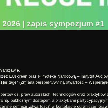
026 | zapis sympozjum #1
 Warszawie.
zez EUscreen oraz Filmotekę Narodową – Instytut Audio
l Heritage” (Zmiana perspektywy na otwartość – Wspieran
ertów ds. praw autorskich, technologów oraz praktyków 
walną, publicznym dostępem a praktykami partycypacyjnym
 się definicji „otwartości” w kontekście ograniczeń praw