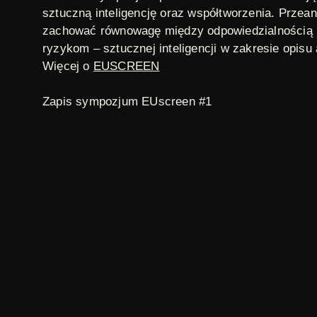
sztuczną inteligencję oraz współtworzenia. Prze
zachować równowagę między odpowiedzialnością p
ryzykom – sztucznej inteligencji w zakresie opisu 
Więcej o
EUSCREEN
Zapis sympozjum EUscreen #1
Words of welcome
Johan Oomen (EUscreen Foundation Chair) & Toma
Keynote
Alek Tarkowski (Open Future Foundation)
Audiovisual heritage and new cultural loops
Panel Public Access & Copyright Law
(Bart Melett
Stef van Gompel (VU University Amsterdam)
Digitization, AI and public access: challenges for 
Adelheid Heftberger (German Federal Archives)