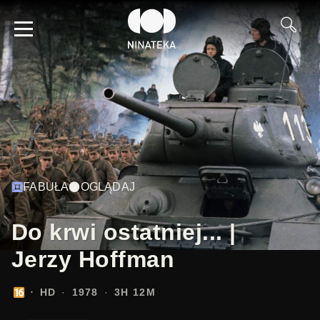
FABUŁA
OGLĄDAJ
Do krwi ostatniej... |
Jerzy Hoffman
HD
1978
3H 12M