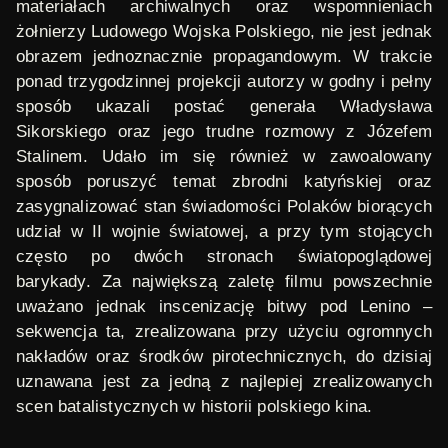
materiałach archiwalnych oraz wspomnieniach
żołnierzy Ludowego Wojska Polskiego, nie jest jednak
obrazem jednoznacznie propagandowym. W trakcie
ponad trzygodzinnej projekcji autorzy w godny i pełny
sposób ukazali postać generała Władysława
Sikorskiego oraz jego trudne rozmowy z Józefem
Stalinem. Udało im się również w zawoalowany
sposób poruszyć temat zbrodni katyńskiej oraz
zasygnalizować stan świadomości Polaków biorących
udział w II wojnie światowej, a przy tym stojących
często po dwóch stronach światopoglądowej
barykady. Za największą zaletę filmu powszechnie
uważano jednak
inscenizację bitwy pod Lenino
–
sekwencja ta, zrealizowana przy użyciu ogromnych
nakładów oraz środków pirotechnicznych, do dzisiaj
uznawana jest za jedną z najlepiej zrealizowanych
scen batalistycznych w historii polskiego kina.