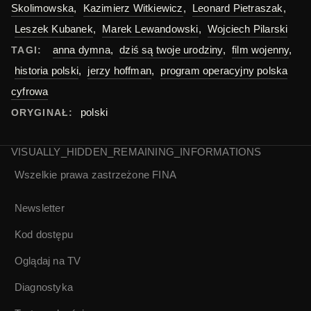
Skolimowska
,
Kazimierz Witkiewicz
,
Leonard Pietraszak
,
Leszek Kubanek
,
Marek Lewandowski
,
Wojciech Pilarski
anna dymna
,
dziś są twoje urodziny
,
film wojenny
,
TAGI:
historia polski
,
jerzy hoffman
,
program operacyjny polska
cyfrowa
polski
ORYGINAŁ:
VISUALLY_HIDDEN_REMAINING_INFORMATIONS
Wszelkie prawa zastrzeżone
FINA
Newsletter
Kod dostępu
Oglądaj na TV
Diagnostyka