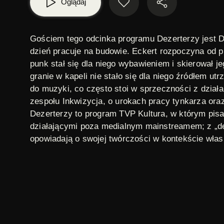
Oglądaj
Gościem tego odcinka programu
Dezerterzy
jest D
dzień pracuje na budowie. Eckert rozpoczyna od p
punk stał się dla niego wybawieniem i skierował je
granie w kapeli nie stało się dla niego źródłem
do muzyki, co często stoi w sprzeczności z działa
zespołu Inkwizycja, o urokach pracy tynkarza oraz
Dezerterzy
to program TVP Kultura, w którym pisa
działającymi poza medialnym mainstreamem; z „de
opowiadają o swojej twórczości w kontekście wła
dezerterzy
,
kraków
,
łukasz orbitowski
,
Muzyka
TAGI:
polski
ORYGINAŁ: