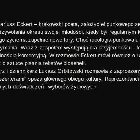
ariusz Eckert – krakowski poeta, założyciel punkowego z
rzywołania okresu swojej młodości, kiedy był regularnym 
go życie na zupełnie nowe tory. Choć ideologia punkowa uk
 utrzymania. Wraz z zespołem występują dla przyjemności 
lnością komercyjną. W rozmowie Eckert mówi również o rol
 o sztuce pisania tekstów piosenek.
rz i dziennikarz Łukasz Orbitowski rozmawia z zaproszony
zerterami” spoza głównego obiegu kultury. Reprezentanci
snych doświadczeń i wyborów życiowych.
 alternatywna
,
punk