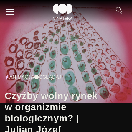
ANIMACJA
OGLĄDAJ
Czyżby wolny rynek
w organizmie
biologicznym? |
Julian Józef