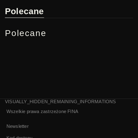
Polecane
Polecane
VISUALLY_HIDDEN_REMAINING_INFORMATIONS
Wszelkie prawa zastrzeżone
FINA
Golizna na
Sadzenie
warszawskiej plaży
ziemniaków na
Newsletter
| Kronika Wytwórni
Podolu | Kronika
Doświadczalnej
PAT 1937
Kod dostępu