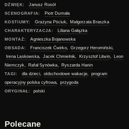
Janusz Rosół
DŹWIĘK:
Piotr Dumała
SCENOGRAFIA:
Grażyna Pściuk
,
Małgorzata Braszka
KOSTIUMY:
Liliana Gałązka
CHARAKTERYZACJA:
Agnieszka Bojanowska
MONTAŻ:
Franciszek Ćwirko
,
Grzegorz Heromiński
,
OBSADA:
Irena Laskowska
,
Jacek Chmielnik
,
Krzysztof Litwin
,
Leon
Niemczyk
,
Rafał Synówka
,
Ryszarda Hanin
dla dzieci
,
oldschoolowe wakacje
,
program
TAGI:
operacyjny polska cyfrowa
,
przygoda
polski
ORYGINAŁ:
Polecane