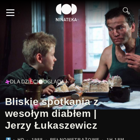
DLA DZIECI
OGLĄDAJ
Bliskie spotkania z
wesołym diabłem |
Jerzy Łukaszewicz
HD
1988
PEŁNOMETRAŻOWE
1H 18M