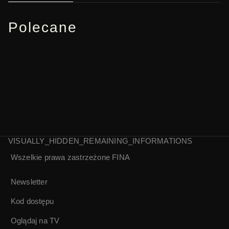
Polecane
VISUALLY_HIDDEN_REMAINING_INFORMATIONS
Wszelkie prawa zastrzeżone
FINA
Superwizja |
Nie było słońca tej
Robert Gliński
wiosny | Juliusz
Newsletter
Janicki
Kod dostępu
Oglądaj na TV