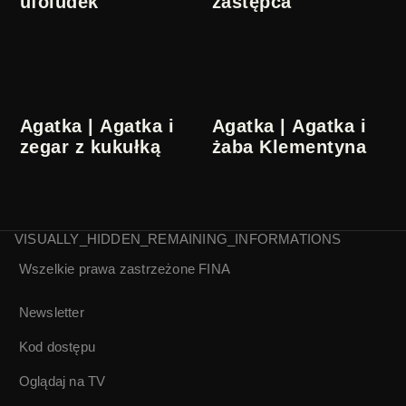
ufoludek
zastępca
Agatka | Agatka i
Agatka | Agatka i
zegar z kukułką
żaba Klementyna
VISUALLY_HIDDEN_REMAINING_INFORMATIONS
Wszelkie prawa zastrzeżone
FINA
Agatka i papiernik
Newsletter
Kod dostępu
Oglądaj na TV