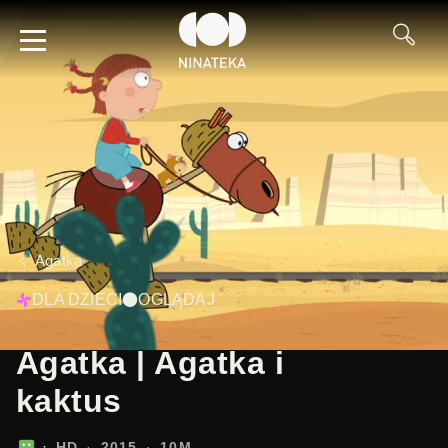
Agatka
DLA DZIECI
OGLĄDAJ
Agatka | Agatka i
kaktus
HD
2015
10M