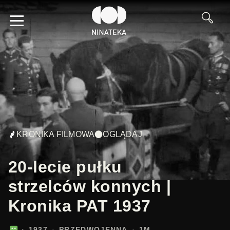
KRONIKA FILMOWA
OGLĄDAJ
20-lecie pułku
strzelców konnych |
Kronika PAT 1937
1937
PRZEDWOJENNA
1M