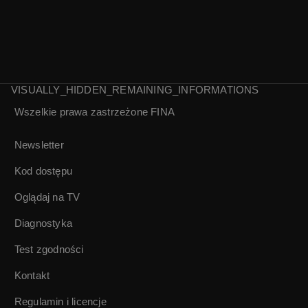
VISUALLY_HIDDEN_REMAINING_INFORMATIONS
Wszelkie prawa zastrzeżone
FINA
Pobyt króla
Uroczystość
Jerzego VI w
jubileuszowa z
Newsletter
Szkocji| Kronika
okazji 12. rocznicy
PAT 1938
marszu na Rzym |
Kod dostępu
Kronika PAT 1934
Oglądaj na TV
Diagnostyka
Test zgodności
Kontakt
Regulamin i licencje