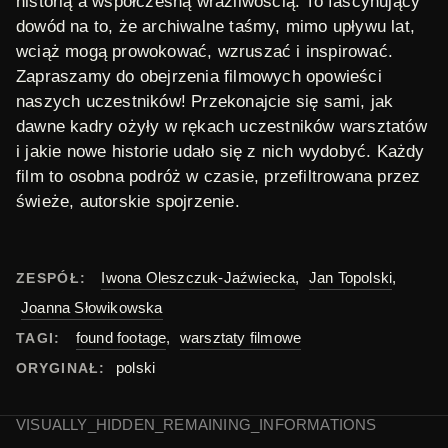
historią a współczesną wrażliwością. To fascynujący
dowód na to, że archiwalne taśmy, mimo upływu lat,
wciąż mogą prowokować, wzruszać i inspirować.
Zapraszamy do obejrzenia filmowych opowieści
naszych uczestników! Przekonajcie się sami, jak
dawne kadry ożyły w rękach uczestników warsztatów
i jakie nowe historie udało się z nich wydobyć. Każdy
film to osobna podróż w czasie, przefiltrowana przez
świeże, autorskie spojrzenie.
Iwona Oleszczuk-Jaźwiecka
,
Jan Topolski
,
ZESPÓŁ:
Joanna Słowikowska
found footage
,
warsztaty filmowe
TAGI:
polski
ORYGINAŁ:
VISUALLY_HIDDEN_REMAINING_INFORMATIONS