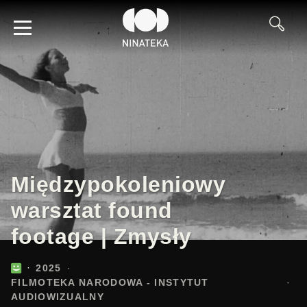
Międzypokoleniowy
warsztat found
footage | Zmysły
2025
FILMOTEKA NARODOWA - INSTYTUT
AUDIOWIZUALNY